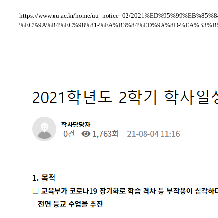
https://www.uu.ac.kr/home/uu_notice_02/2021%ED%95%9
%EC%9A%B4%EC%98%81-%EA%B3%84%ED%9A%8D-%EA%B3%B