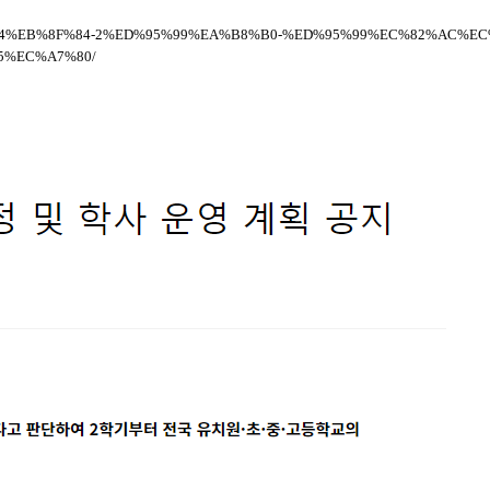
9%EB%85%84%EB%8F%84-2%ED%95%99%EA%B8%B0-%ED%95%99%EC%82%A
5%EC%A7%80/