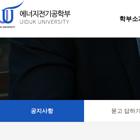
학부소
공지사항
묻고 답하