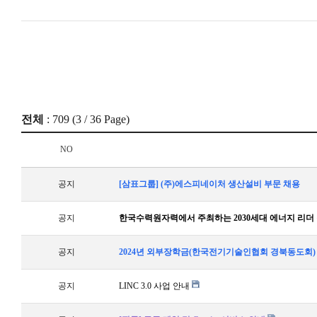
전체
: 709 (
3
/ 36 Page)
NO
공지
[삼표그룹] (주)에스피네이처 생산설비 부문 채용
공지
한국수력원자력에서 주최하는 2030세대 에너지 리더 
공지
2024년 외부장학금(한국전기기술인협회 경북동도회)
공지
LINC 3.0 사업 안내