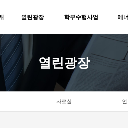
개
열린광장
학부수행사업
에너
열린광장
기
자료실
언