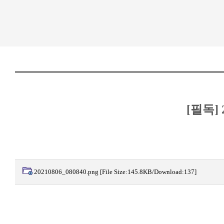
[필독]
20210806_080840.png
[File Size:145.8KB/Download:137]