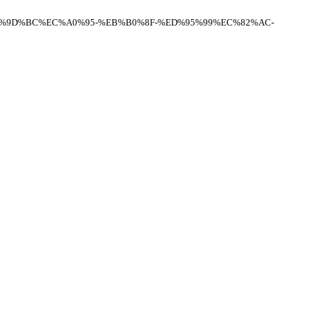
C%EC%9D%BC%EC%A0%95-%EB%B0%8F-%ED%95%99%EC%82%AC-