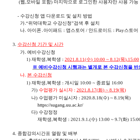
(
웹
,
모바일 포함
)
마지막으로 로그인한 사용자만 사용 가능
-
수강신청 앱 다운로드 및 설치 방법
가
.“
위덕대학교 수강신청
”
검색 후 설치
나
.
아이폰
․
아이패드
:
앱스토어
/
안드로이드
: Play
스토어
3.
수강신청 기간 및 시간
가
.
예비수강신청
1)
재학생
,
복학생
:
2021.8.11(
수
) 10:00 ~ 8.12(
목
).15:00
※
예비수강신
청 시행과는 별개로 본 수강신청을 반
나
.
본 수강신청
1)
재학생
,
복학생
:
개시일
10:00 ~
종료일
16:00
가
)
수업평가 실시자
:
2021.8.17(
화
) ~ 8.19(
목
)
나
)
수업평가 미실시자
: 2020.8.18(
수
) ~ 8.19(
목
)
https://sugang.uu.ac.kr/
다)
수강정정
재학생
,
복학생
: 2021.9.1.(
수
) 13:00 ~ 9.7(
화
) 15:0
4.
종합강의시간표 열람 및 배부