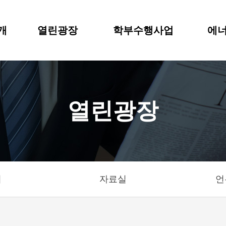
개
열린광장
학부수행사업
에너
열린광장
기
자료실
언