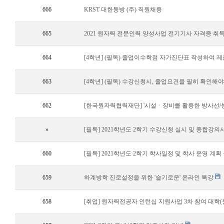
666
KRST 대한동방 (주) 직원채용
665
2021 원자력 전문인력 양성사업 전기기사 자격증 취
664
[4학년] (필독) 졸업이수학점 자가진단표 작성하여 제출 공지 
663
[4학년] (필독) 수강신청시, 졸업요건을 필히 확인해야 합니다
662
[한국원자력협력재단] '시설ㆍ장비를 활용한 방사선/능
»
[필독] 2021학년도 2학기 수강신청 실시 및 종합강
660
[필독] 2021학년도 2학기 학사일정 및 학사 운영 계획
659
하계방학 진로설정을 위한 '슬기로운' 온라인 특강
658
[취업] 원자력전공자 인턴십 지원사업 3차 참여 대학(