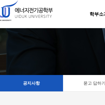
학부소
공지사항
묻고 답하