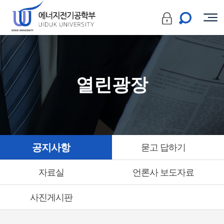
열린광장
공지사항
묻고 답하기
자료실
언론사 보도자료
사진게시판