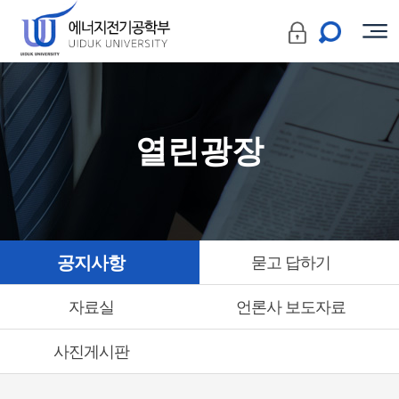
열린광장
공지사항
묻고 답하기
자료실
언론사 보도자료
사진게시판