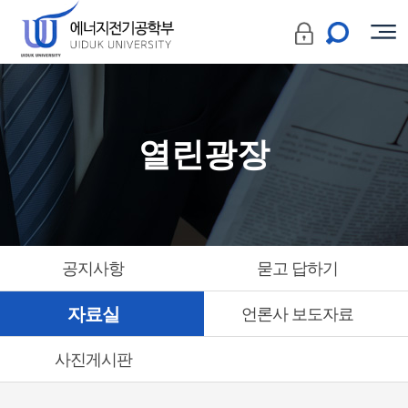
열린광장
공지사항
묻고 답하기
자료실
언론사 보도자료
사진게시판