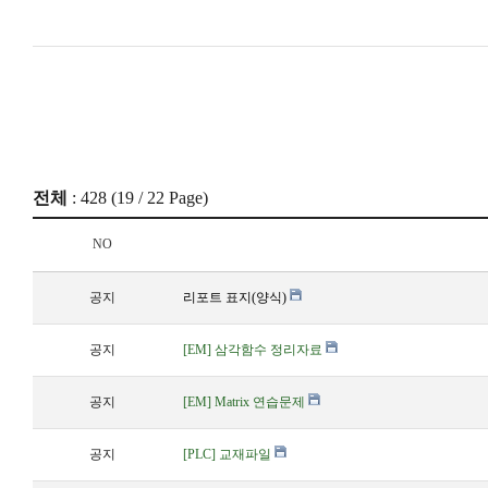
전체
: 428 (
19
/ 22 Page)
NO
공지
리포트 표지(양식)
공지
[EM] 삼각함수 정리자료
공지
[EM] Matrix 연습문제
공지
[PLC] 교재파일