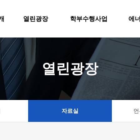
개
열린광장
학부수행사업
에너
열린광장
기
자료실
언