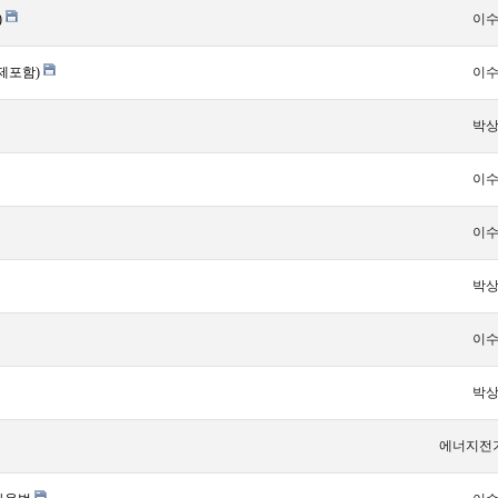
)
이
숙제포함)
이
박
이
이
박
이
박
에너지전