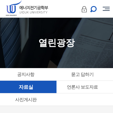
열린광장
공지사항
묻고 답하기
자료실
언론사 보도자료
사진게시판