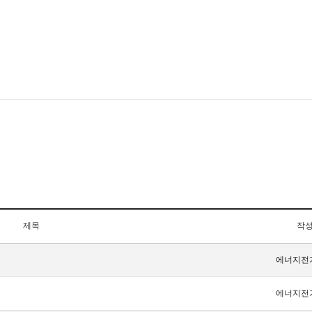
제목
작
에너지전
에너지전