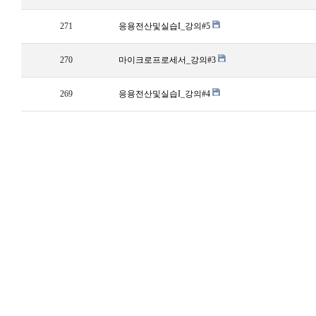
271
응용전산및실습I_강의#5
270
마이크로프로세서_강의#3
269
응용전산및실습I_강의#4