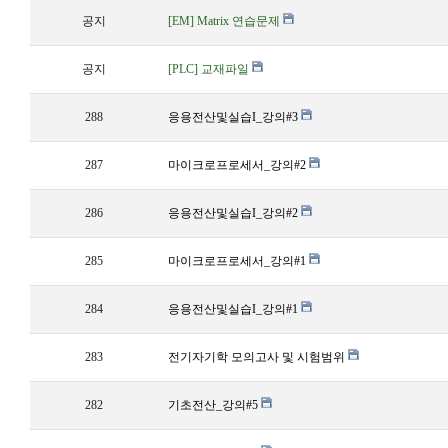
공지
[EM] Matrix 연습문제
공지
[PLC] 교재파일
288
응용전산및실습I_강의#3
287
마이크로프로세서_강의#2
286
응용전산및실습I_강의#2
285
마이크로프로세서_강의#1
284
응용전산및실습I_강의#1
283
전기자기학 모의고사 및 시험범위
282
기초전산_강의#5