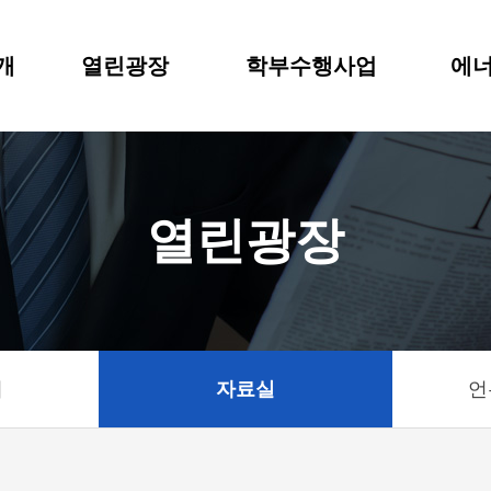
개
열린광장
학부수행사업
에너
열린광장
기
자료실
언