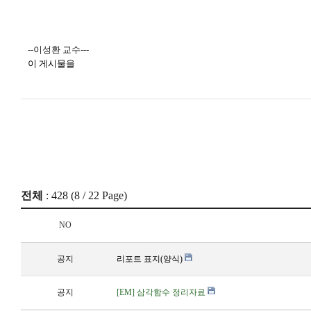
--이성환 교수---
이 게시물을
전체
: 428 (
8
/ 22 Page)
NO
공지
리포트 표지(양식)
공지
[EM] 삼각함수 정리자료