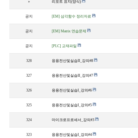
»
리포트 표지(양식)
공지
[EM] 삼각함수 정리자료
공지
[EM] Matrix 연습문제
공지
[PLC] 교재파일
328
응용전산및실습II_강의#8
327
응용전산및실습II_강의#7
326
응용전산및실습I_강의#6
325
응용전산및실습I_강의#5
324
마이크로프로세서_강의#3
323
응용전산및실습I_강의#4