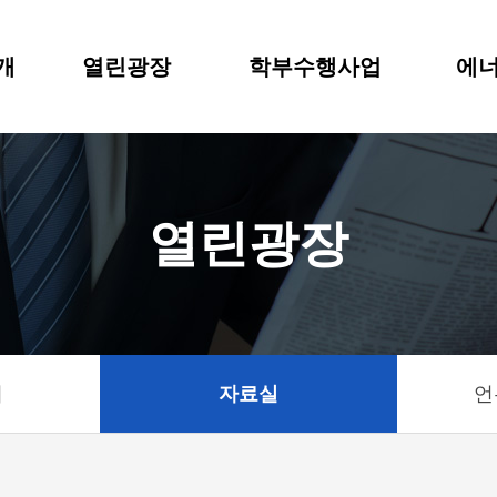
개
열린광장
학부수행사업
에너
열린광장
기
자료실
언