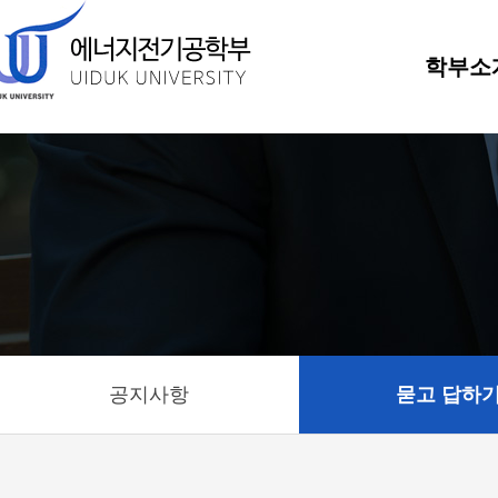
학부소
공지사항
묻고 답하