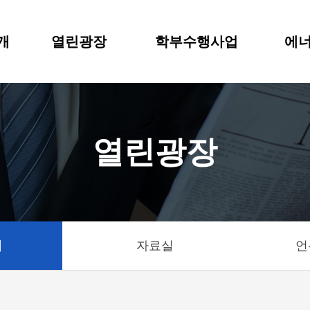
개
열린광장
학부수행사업
에너
열린광장
기
자료실
언