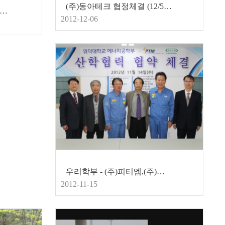
(주)동아테크 협정체결 (12/5)
용노동부 <청년취업아카데미>사업 선정
2012-12-06
우리학부 - (주)피티엠,(주)성광 산학협정체결 (2012.11.14)
2012-11-15