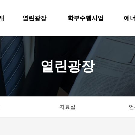
개
열린광장
학부수행사업
에너
열린광장
기
자료실
언