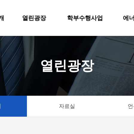
개
열린광장
학부수행사업
에너
열린광장
기
자료실
언