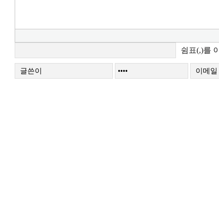
쉼표(,)를