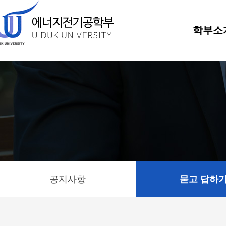
학부소
공지사항
묻고 답하