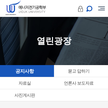
열린광장
공지사항
묻고 답하기
자료실
언론사 보도자료
사진게시판