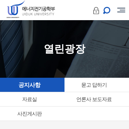
열린광장
공지사항
묻고 답하기
자료실
언론사 보도자료
사진게시판