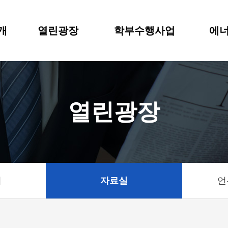
개
열린광장
학부수행사업
에너
열린광장
기
자료실
언