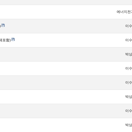
에너지전
)
이
숙제포함)
이
박
이
이
박
이
박