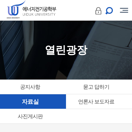
열린광장
공지사항
묻고 답하기
자료실
언론사 보도자료
사진게시판