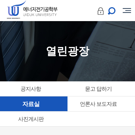
열린광장
공지사항
묻고 답하기
자료실
언론사 보도자료
사진게시판