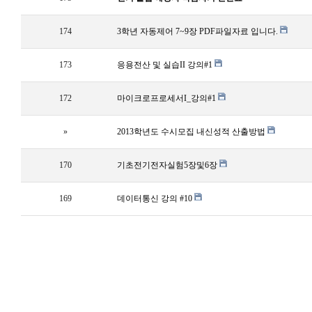
174
3학년 자동제어 7~9장 PDF파일자료 입니다.
173
응용전산 및 실습II 강의#1
172
마이크로프로세서I_강의#1
»
2013학년도 수시모집 내신성적 산출방법
170
기초전기전자실험5장및6장
169
데이터통신 강의 #10