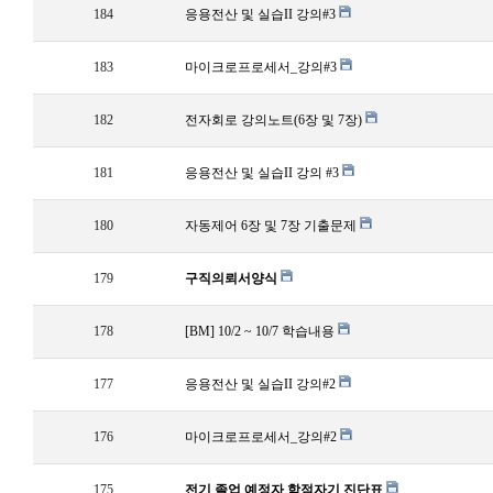
184
응용전산 및 실습II 강의#3
183
마이크로프로세서_강의#3
182
전자회로 강의노트(6장 및 7장)
181
응용전산 및 실습II 강의 #3
180
자동제어 6장 및 7장 기출문제
179
구직의뢰서양식
178
[BM] 10/2 ~ 10/7 학습내용
177
응용전산 및 실습II 강의#2
176
마이크로프로세서_강의#2
175
전기 졸업 예정자 학점자기 진단표