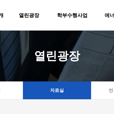
개
열린광장
학부수행사업
에너
열린광장
기
자료실
언