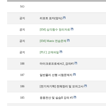
NO
공지
리포트 표지(양식)
공지
[EM] 삼각함수 정리자료
공지
[EM] Matrix 연습문제
공지
[PLC] 교재파일
188
마이크로프로세서2_강의#1
187
일반물리 선행 시험문제지
186
[전기자기학] 전체정리 및 모의고사
185
응용전산 및 실습II 강의 #5