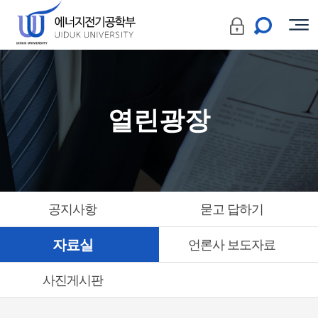
열린광장
공지사항
묻고 답하기
자료실
언론사 보도자료
사진게시판