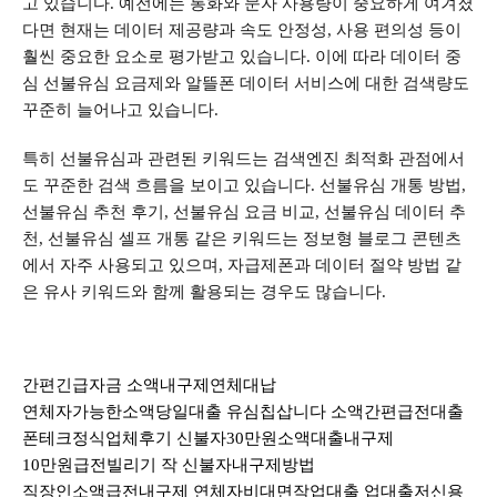
고 있습니다. 예전에는 통화와 문자 사용량이 중요하게 여겨졌
다면 현재는 데이터 제공량과 속도 안정성, 사용 편의성 등이
훨씬 중요한 요소로 평가받고 있습니다. 이에 따라 데이터 중
심 선불유심 요금제와 알뜰폰 데이터 서비스에 대한 검색량도
꾸준히 늘어나고 있습니다.
특히 선불유심과 관련된 키워드는 검색엔진 최적화 관점에서
도 꾸준한 검색 흐름을 보이고 있습니다. 선불유심 개통 방법,
선불유심 추천 후기, 선불유심 요금 비교, 선불유심 데이터 추
천, 선불유심 셀프 개통 같은 키워드는 정보형 블로그 콘텐츠
에서 자주 사용되고 있으며, 자급제폰과 데이터 절약 방법 같
은 유사 키워드와 함께 활용되는 경우도 많습니다.
간편긴급자금
소액내구제연체대납
연체자가능한소액당일대출
유심칩삽니다
소액간편급전대출
폰테크정식업체후기
신불자30만원소액대출내구제
10만원급전빌리기 작
신불자내구제방법
직장인소액급전내구제
연체자비대면작업대출
업대출저신용