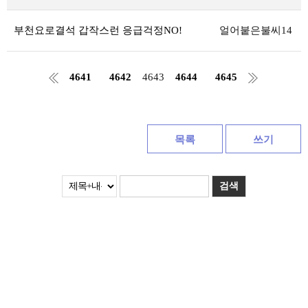
부천요로결석 갑작스런 응급걱정NO!
얼어붙은불씨14
4641
4642
4643
4644
4645
목록
쓰기
검색