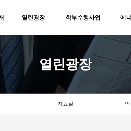
개
열린광장
학부수행사업
에너
열린광장
기
자료실
언