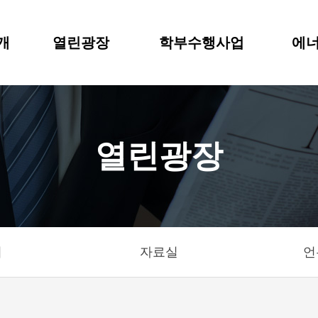
개
열린광장
학부수행사업
에너
열린광장
기
자료실
언