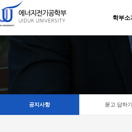
학부소
공지사항
묻고 답하