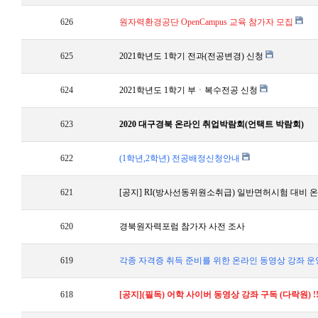
626
원자력환경공단 OpenCampus 교육 참가자 모집
625
2021학년도 1학기 전과(전공변경) 신청
624
2021학년도 1학기 부ㆍ복수전공 신청
623
2020 대구경북 온라인 취업박람회(언택트 박람회)
622
(1학년,2학년) 전공배정신청안내
621
[공지] RI(방사선동위원소취급) 일반면허시험 대비 온
620
경북원자력포럼 참가자 사전 조사
619
각종 자격증 취득 준비를 위한 온라인 동영상 강좌 운영안
618
[공지](필독) 어학 사이버 동영상 강좌 구독 (다락원) !!!