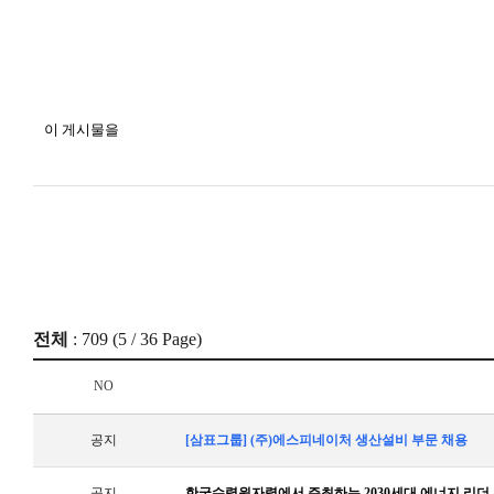
이 게시물을
전체
: 709 (
5
/ 36 Page)
NO
공지
[삼표그룹] (주)에스피네이처 생산설비 부문 채용
공지
한국수력원자력에서 주최하는 2030세대 에너지 리더 