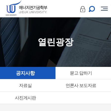
열린광장
공지사항
묻고 답하기
자료실
언론사 보도자료
사진게시판