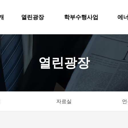
개
열린광장
학부수행사업
에너
열린광장
기
자료실
언