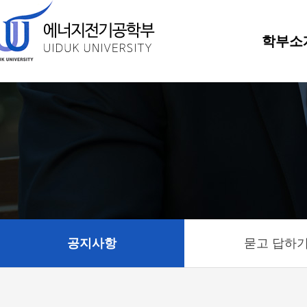
학부소
공지사항
묻고 답하