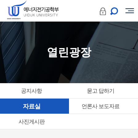
열린광장
공지사항
묻고 답하기
자료실
언론사 보도자료
사진게시판