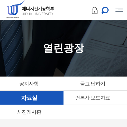
열린광장
공지사항
묻고 답하기
자료실
언론사 보도자료
사진게시판