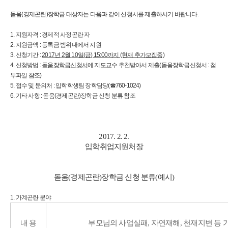
돋움(경제곤란)장학금 대상자는 다음과 같이 신청서를 제출하시기 바랍니다.
1. 지원자격 : 경제적 사정곤란 자
2. 지원금액 : 등록금 범위내에서 지원
3. 신청기간 :
2017
년
2
월
10
일
(
금
) 15:00
까지 (현재 추가모집중)
4. 신청방법 :
돋움장학금신청서
에 지도교수 추천받아서 제출(돋움장학금신청서 : 첨
부파일 참조)
5. 접수 및 문의처 : 입학학생팀 장학담당(☎760-1024)
6. 기타 사항 : 돋움(경제곤란)장학금 신청 분류 참조
2017. 2. 2.
입학취업지원처장
돋움(경제곤란)장학금 신청 분류(예시)
1. 가계곤란 분야
내 용
부모님의 사업실패, 자연재해, 천재지변 등 