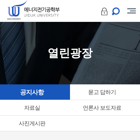
열린광장
공지사항
묻고 답하기
자료실
언론사 보도자료
사진게시판