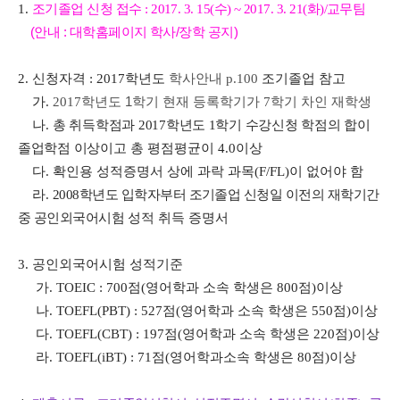
1.
조기졸업 신청 접수
: 2017. 3. 15(수
) ~ 2017. 3. 21(화
)/
교무팀
(안내 : 대학홈페이지 학사/장학 공지)
2.
신청자격
: 2017
학년도
학사안내
p.100
조기졸업 참고
가
.
2017
학년도 1
학기 현재 등록학기가
7
학기 차인 재학생
나
.
총 취득학점과
2017
학년도
1
학기 수강신청 학점의 합이
졸업학점 이상이고
총 평점평균이
4.0
이상
다
.
확인용 성적증명서 상에 과락 과목
(F/FL)
이 없어야 함
라
.
2008
학년도 입학자부터 조기졸업 신청일 이전의 재학기간
중 공인외국어시험
성적 취득 증명서
3.
공인외국어시험 성적기준
가
. TOEIC : 700
점
(
영어학과 소속 학생은
800
점
)
이상
나
. TOEFL(PBT) : 527
점
(
영어학과 소속 학생은
550
점
)
이상
다
. TOEFL(CBT) : 197
점
(
영어학과 소속 학생은
220
점
)
이상
라
. TOEFL(iBT) : 71
점
(
영어학과소속 학생은
80
점
)
이상