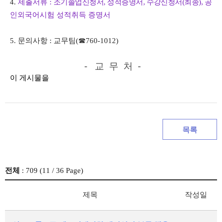
4.
제출서류
:
조기졸업신청서
,
성적증명서
,
수강신청서
(
최종
),
공
인외국어시험 성적취득 증명서
5.
문의사항
:
교무팀
(
☎
760-1012)
- 교 무 처 -
이 게시물을
목록
전체
: 709 (
11
/ 36 Page)
제목
작성일