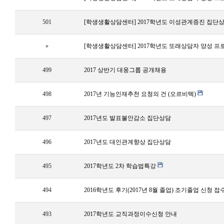
501
[학생생활상담센터] 2017학년도 이성관계증진 집단
»
[학생생활상담센터] 2017학년도 또래상담자 양성 프
499
2017 상반기 대웅그룹 공개채용
498
2017년 기능인재추천 요청의 건 (오르비텍)
497
2017년도 발표불안감소 집단상담
496
2017년도 대인관계향상 집단상담
495
2017학년도 2차 학습법특강
494
2016학년도 후기(2017년 8월 졸업) 조기졸업 신청 접
493
2017학년도 교직과정이수신청 안내