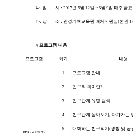
나
.
일 시
:
2017
년
5
월
12
일
~ 6
월
9
일 매주 금
다
.
장 소
:
인성기초교육원 매체지원실
(
본관
1
4
프로그램 내용
프로그램
회기
내용
1
프로그램 안내
2
친구의 의미란
?
3
친구관계 유형 탐색
4
친구관계 돌아보기
,
다가가는 
5
대화하는 친구되기
(
경청 및 공
또래상담자