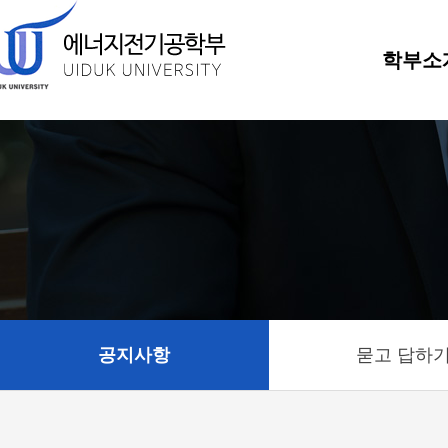
학부소
공지사항
묻고 답하