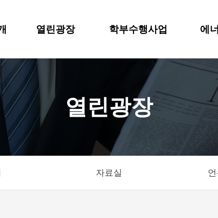
개
열린광장
학부수행사업
에너
열린광장
기
자료실
언