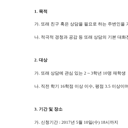
1.
목적
가
.
또래 친구 혹은 상담을 필요로 하는 주변인을
나
.
적극적 경청과 공감 등 또래 상담의 기본 대화
2.
대상
가
.
또래 상담에 관심 있는
2 ~ 3
학년
10
명 재학생
나
.
직전 학기
16
학점 이상 이수
,
평점
3.5
이상이
3.
기간 및 장소
가
.
신청기간
: 2017
년
5
월
10
일
(
수
) 18
시까지