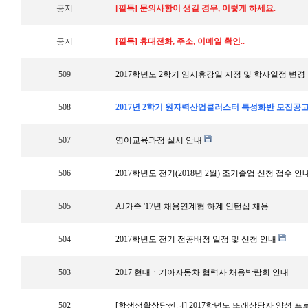
공지
[필독] 문의사항이 생길 경우, 이렇게 하세요.
공지
[필독] 휴대전화, 주소, 이메일 확인..
509
2017학년도 2학기 임시휴강일 지정 및 학사일정 변경
508
2017년 2학기 원자력산업클러스터 특성화반 모집공
507
영어교육과정 실시 안내
506
2017학년도 전기(2018년 2월) 조기졸업 신청 접수 안
505
AJ가족 '17년 채용연계형 하계 인턴십 채용
504
2017학년도 전기 전공배정 일정 및 신청 안내
503
2017 현대ㆍ기아자동차 협력사 채용박람회 안내
502
[학생생활상담센터] 2017학년도 또래상담자 양성 프