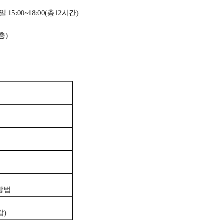
요일
15:00~18:00(
총
12
시간
)
층
)
방법
감
)